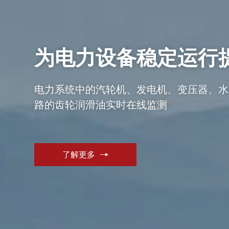
为电力设备稳定运行
电力系统中的汽轮机、发电机、变压器、水
路的齿轮润滑油实时在线监测
了解更多